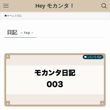
Hey モカンタ！
ホーム
日記
日記
– tag –
シエンタ 日記