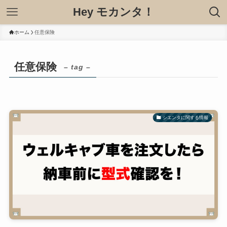
Hey モカンタ！
ホーム
任意保険
任意保険
– tag –
シエンタに関する情報